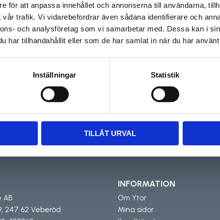
e för att anpassa innehållet och annonserna till användarna, tillh
vår trafik. Vi vidarebefordrar även sådana identifierare och anna
nnons- och analysföretag som vi samarbetar med. Dessa kan i sin
har tillhandahållit eller som de har samlat in när du har använt 
Inställningar
Statistik
Prenumerera på vårt nyhetsbrev och ta del av
de senaste nyheterna, erbjudanden och
rabattkoder!
Din
TILLÅT URVAL
INFORMATION
e AB
Om Ytor
9, 247 62 Veberöd
Mina sidor