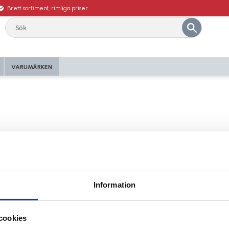
Brett sortiment, rimliga priser
VARUMÄRKEN
inte hittas.
vad. Du kan prova att gå till
startsidan
eller någon av sidorn
Information
cookies